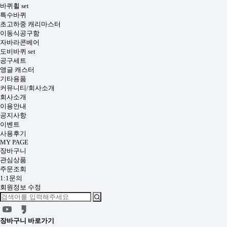
바퀴휠 set
특수바퀴
초고하중 캐리마스터
이동식공구함
자바라콘베어
도비바퀴 set
공구세트
앵글 캐스터
기타용품
커뮤니티/회사소개
회사소개
이용안내
공지사항
이벤트
사용후기
MY PAGE
장바구니
관심상품
주문조회
1:1문의
회원정보 수정
장바구니
바로가기