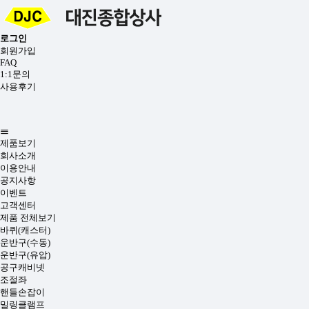
로그인
회원가입
FAQ
1:1문의
사용후기
제품보기
회사소개
이용안내
공지사항
이벤트
고객센터
제품 전체보기
바퀴(캐스터)
운반구(수동)
운반구(유압)
공구캐비넷
조절좌
핸들손잡이
밀링클램프