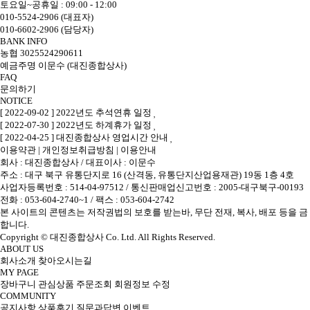
토요일~공휴일 : 09:00 - 12:00
010-5524-2906 (대표자)
010-6602-2906 (담당자)
BANK INFO
농협 3025524290611
예금주명 이문수 (대진종합상사)
FAQ
문의하기
NOTICE
[ 2022-09-02 ] 2022년도 추석연휴 일정
[ 2022-07-30 ] 2022년도 하계휴가 일정
[ 2022-04-25 ] 대진종합상사 영업시간 안내
이용약관
|
개인정보취급방침
|
이용안내
회사 : 대진종합상사
/
대표이사 : 이문수
주소 : 대구 북구 유통단지로 16 (산격동, 유통단지산업용재관) 19동 1층 4호
사업자등록번호 : 514-04-97512
/
통신판매업신고번호 : 2005-대구북구-00193
전화 : 053-604-2740~1 /
팩스 : 053-604-2742
본 사이트의 콘텐츠는 저작권법의 보호를 받는바, 무단 전재, 복사, 배포 등을 금
합니다.
Copyright © 대진종합상사 Co. Ltd. All Rights Reserved.
ABOUT US
회사소개
찾아오시는길
MY PAGE
장바구니
관심상품
주문조회
회원정보 수정
COMMUNITY
공지사항
상품후기
질문과답변
이벤트