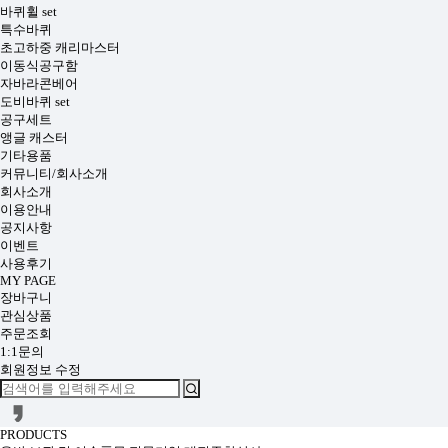
바퀴휠 set
특수바퀴
초고하중 캐리마스터
이동식공구함
자바라콘베어
도비바퀴 set
공구세트
앵글 캐스터
기타용품
커뮤니티/회사소개
회사소개
이용안내
공지사항
이벤트
사용후기
MY PAGE
장바구니
관심상품
주문조회
1:1문의
회원정보 수정
PRODUCTS