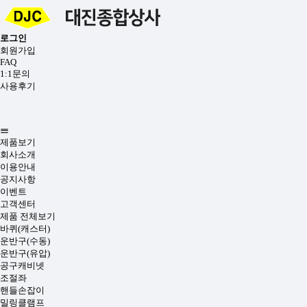
로그인
회원가입
FAQ
1:1문의
사용후기
제품보기
회사소개
이용안내
공지사항
이벤트
고객센터
제품 전체보기
바퀴(캐스터)
운반구(수동)
운반구(유압)
공구캐비넷
조절좌
핸들손잡이
밀링클램프