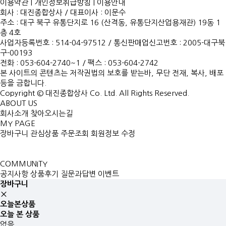
이용약관
|
개인정보취급방침
|
이용안내
회사 : 대진종합상사
/
대표이사 : 이문수
주소 : 대구 북구 유통단지로 16 (산격동, 유통단지산업용재관) 19동 1
층 4호
사업자등록번호 : 514-04-97512
/
통신판매업신고번호 : 2005-대구북
구-00193
전화 : 053-604-2740~1 /
팩스 : 053-604-2742
본 사이트의 콘텐츠는 저작권법의 보호를 받는바, 무단 전재, 복사, 배포
등을 금합니다.
Copyright © 대진종합상사 Co. Ltd. All Rights Reserved.
ABOUT US
회사소개
찾아오시는길
MY PAGE
장바구니
관심상품
주문조회
회원정보 수정
COMMUNITY
공지사항
상품후기
질문과답변
이벤트
장바구니
오늘본상품
오늘 본 상품
없음