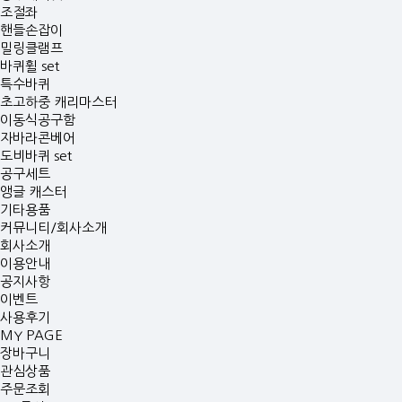
조절좌
핸들손잡이
밀링클램프
바퀴휠 set
특수바퀴
초고하중 캐리마스터
이동식공구함
자바라콘베어
도비바퀴 set
공구세트
앵글 캐스터
기타용품
커뮤니티/회사소개
회사소개
이용안내
공지사항
이벤트
사용후기
MY PAGE
장바구니
관심상품
주문조회