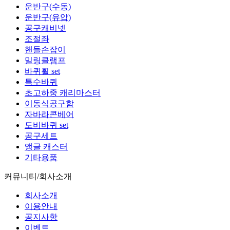
운반구(수동)
운반구(유압)
공구캐비넷
조절좌
핸들손잡이
밀링클램프
바퀴휠 set
특수바퀴
초고하중 캐리마스터
이동식공구함
자바라콘베어
도비바퀴 set
공구세트
앵글 캐스터
기타용품
커뮤니티/회사소개
회사소개
이용안내
공지사항
이벤트