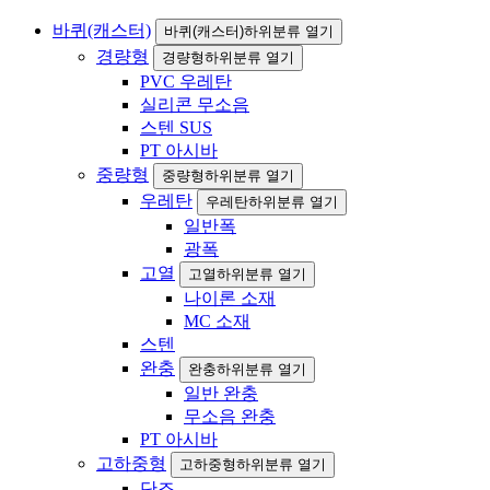
바퀴(캐스터)
바퀴(캐스터)하위분류 열기
경량형
경량형하위분류 열기
PVC 우레탄
실리콘 무소음
스텐 SUS
PT 아시바
중량형
중량형하위분류 열기
우레탄
우레탄하위분류 열기
일반폭
광폭
고열
고열하위분류 열기
나이론 소재
MC 소재
스텐
완충
완충하위분류 열기
일반 완충
무소음 완충
PT 아시바
고하중형
고하중형하위분류 열기
단조