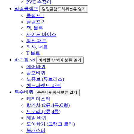
PVC 손잡이
밀링클램프
밀링클램프하위분류 열기
클램프 1
클램프 2
잭, 블록
사이드 바이스
방진 패드
와샤, 너트
T 볼트
바퀴휠 set
바퀴휠 set하위분류 열기
에어바퀴
발포바퀴
노쥬브 (튜브리스)
핸드파렛트 바퀴
특수바퀴
특수바퀴하위분류 열기
캐리마스터
항가차 (2륜,4륜,C형)
트로리 (2륜,4륜)
레일 바퀴
도아항가 (크랭크 로라)
볼캐스터