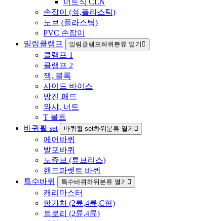
너트식 CLN
손잡이 (쇠,플라스틱)
노브 (플라스틱)
PVC 손잡이
밀링클램프
밀링클램프하위분류 열기
클램프 1
클램프 2
잭, 블록
사이드 바이스
방진 패드
와샤, 너트
T 볼트
바퀴휠 set
바퀴휠 set하위분류 열기
에어바퀴
발포바퀴
노쥬브 (튜브리스)
핸드파렛트 바퀴
특수바퀴
특수바퀴하위분류 열기
캐리마스터
항가차 (2륜,4륜,C형)
트로리 (2륜,4륜)