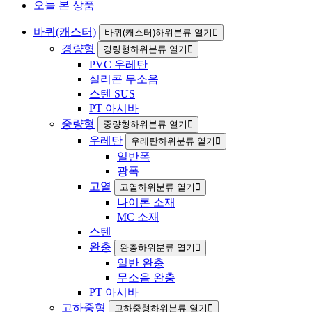
오늘 본 상품
바퀴(캐스터)
바퀴(캐스터)하위분류 열기
경량형
경량형하위분류 열기
PVC 우레탄
실리콘 무소음
스텐 SUS
PT 아시바
중량형
중량형하위분류 열기
우레탄
우레탄하위분류 열기
일반폭
광폭
고열
고열하위분류 열기
나이론 소재
MC 소재
스텐
완충
완충하위분류 열기
일반 완충
무소음 완충
PT 아시바
고하중형
고하중형하위분류 열기