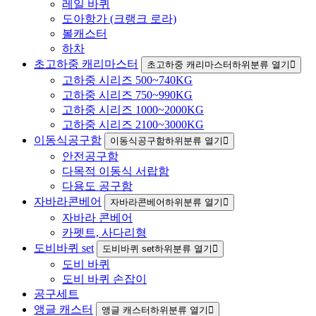
레일 바퀴
도아항가 (크랭크 로라)
볼캐스터
하차
초고하중 캐리마스터
초고하중 캐리마스터하위분류 열기
고하중 시리즈 500~740KG
고하중 시리즈 750~990KG
고하중 시리즈 1000~2000KG
고하중 시리즈 2100~3000KG
이동식공구함
이동식공구함하위분류 열기
안전공구함
다목적 이동식 서랍함
다용도 공구함
자바라콘베어
자바라콘베어하위분류 열기
자바라 콘베어
카펫트, 사다리형
도비바퀴 set
도비바퀴 set하위분류 열기
도비 바퀴
도비 바퀴 손잡이
공구세트
앵글 캐스터
앵글 캐스터하위분류 열기