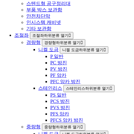
스텐드형 공구정리대
부품 박스 보관함
안전차단막
인시스템 캐비넷
기타 보관함
조절좌
조절좌하위분류 열기
경량형
경량형하위분류 열기
니켈 도금
니켈 도금하위분류 열기
P 일반
PC 방진
PV 방진
PF 앙카
PFC 앙카 방진
스테인리스
스테인리스하위분류 열기
PS 일반
PCS 방진
PVS 방진
PFS 앙카
PFCS 앙카 방진
중량형
중량형하위분류 열기
니켈 도금