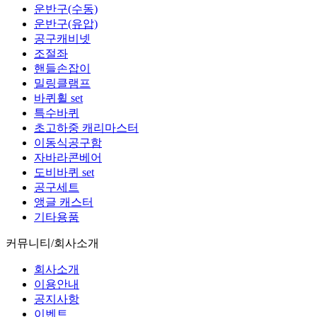
운반구(수동)
운반구(유압)
공구캐비넷
조절좌
핸들손잡이
밀링클램프
바퀴휠 set
특수바퀴
초고하중 캐리마스터
이동식공구함
자바라콘베어
도비바퀴 set
공구세트
앵글 캐스터
기타용품
커뮤니티/회사소개
회사소개
이용안내
공지사항
이벤트