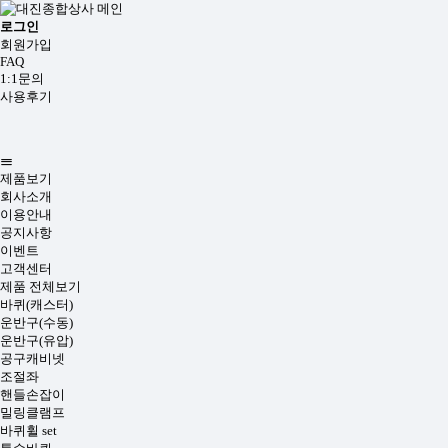
로그인
회원가입
FAQ
1:1문의
사용후기
제품보기
회사소개
이용안내
공지사항
이벤트
고객센터
제품 전체보기
바퀴(캐스터)
운반구(수동)
운반구(유압)
공구캐비넷
조절좌
핸들손잡이
밀링클램프
바퀴휠 set