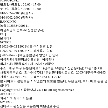
053-604-2742
월요일~금요일 : 09:00 - 17:00
토요일~공휴일 : 09:00 - 12:00
010-5524-2906 (대표자)
010-6602-2906 (담당자)
BANK INFO
농협 3025524290611
예금주명 이문수 (대진종합상사)
FAQ
문의하기
NOTICE
[ 2022-09-02 ] 2022년도 추석연휴 일정
[ 2022-07-30 ] 2022년도 하계휴가 일정
[ 2022-04-25 ] 대진종합상사 영업시간 안내
이용약관
|
개인정보취급방침
|
이용안내
회사 : 대진종합상사
/
대표이사 : 이문수
주소 : 대구 북구 유통단지로 16 (산격동, 유통단지산업용재관) 19동 1층 4호
사업자등록번호 : 514-04-97512
/
통신판매업신고번호 : 2005-대구북구-00193
전화 : 053-604-2740~1 /
팩스 : 053-604-2742
본 사이트의 콘텐츠는 저작권법의 보호를 받는바, 무단 전재, 복사, 배포 등을 금
합니다.
Copyright © 대진종합상사 Co. Ltd. All Rights Reserved.
ABOUT US
회사소개
찾아오시는길
MY PAGE
장바구니
관심상품
주문조회
회원정보 수정