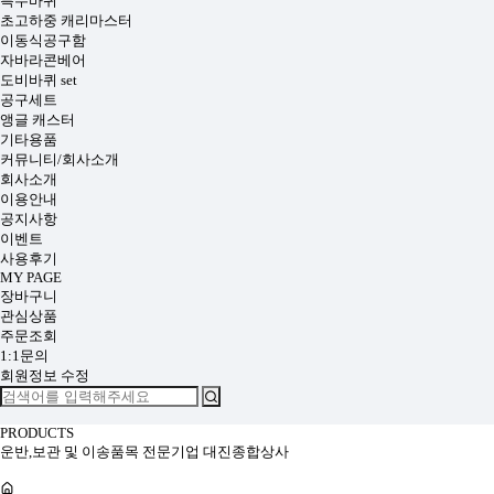
특수바퀴
초고하중 캐리마스터
이동식공구함
자바라콘베어
도비바퀴 set
공구세트
앵글 캐스터
기타용품
커뮤니티/회사소개
회사소개
이용안내
공지사항
이벤트
사용후기
MY PAGE
장바구니
관심상품
주문조회
1:1문의
회원정보 수정
PRODUCTS
운반,보관 및 이송품목 전문기업 대진종합상사