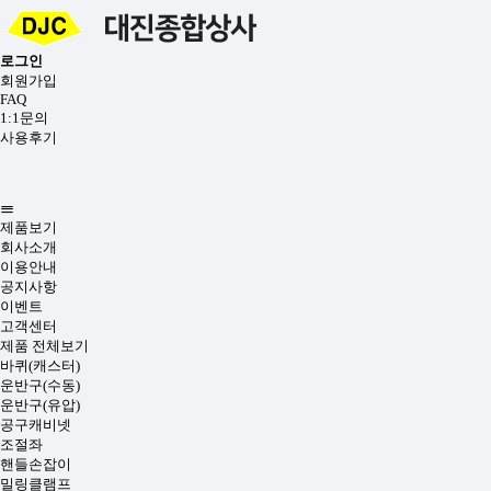
로그인
회원가입
FAQ
1:1문의
사용후기
제품보기
회사소개
이용안내
공지사항
이벤트
고객센터
제품 전체보기
바퀴(캐스터)
운반구(수동)
운반구(유압)
공구캐비넷
조절좌
핸들손잡이
밀링클램프