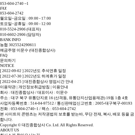
053-604-2740 ~1
FAX
053-604-2742
월요일~금요일 : 09:00 - 17:00
토요일~공휴일 : 09:00 - 12:00
010-5524-2906 (대표자)
010-6602-2906 (담당자)
BANK INFO
농협 3025524290611
예금주명 이문수 (대진종합상사)
FAQ
문의하기
NOTICE
[ 2022-09-02 ] 2022년도 추석연휴 일정
[ 2022-07-30 ] 2022년도 하계휴가 일정
[ 2022-04-25 ] 대진종합상사 영업시간 안내
이용약관
|
개인정보취급방침
|
이용안내
회사 : 대진종합상사
/
대표이사 : 이문수
주소 : 대구 북구 유통단지로 16 (산격동, 유통단지산업용재관) 19동 1층 4호
사업자등록번호 : 514-04-97512
/
통신판매업신고번호 : 2005-대구북구-00193
전화 : 053-604-2740~1 /
팩스 : 053-604-2742
본 사이트의 콘텐츠는 저작권법의 보호를 받는바, 무단 전재, 복사, 배포 등을 금
합니다.
Copyright © 대진종합상사 Co. Ltd. All Rights Reserved.
ABOUT US