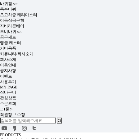
바퀴휠 set
특수바퀴
초고하중 캐리마스터
이동식공구함
자바라콘베어
도비바퀴 set
공구세트
앵글 캐스터
기타용품
커뮤니티/회사소개
회사소개
이용안내
공지사항
이벤트
사용후기
MY PAGE
장바구니
관심상품
주문조회
1:1문의
회원정보 수정
PRODUCTS