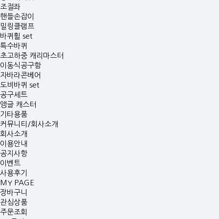
조절좌
핸들손잡이
밀링클램프
바퀴휠 set
특수바퀴
초고하중 캐리마스터
이동식공구함
자바라콘베어
도비바퀴 set
공구세트
앵글 캐스터
기타용품
커뮤니티/회사소개
회사소개
이용안내
공지사항
이벤트
사용후기
MY PAGE
장바구니
관심상품
주문조회