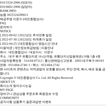
010-5524-2906 (대표자)
010-6602-2906 (담당자)
BANK INFO
농협 3025524290611
예금주명 이문수 (대진종합상사)
FAQ
문의하기
NOTICE
[ 2022-09-02 ] 2022년도 추석연휴 일정
[ 2022-07-30 ] 2022년도 하계휴가 일정
[ 2022-04-25 ] 대진종합상사 영업시간 안내
이용약관
|
개인정보취급방침
|
이용안내
회사 : 대진종합상사
/
대표이사 : 이문수
주소 : 대구 북구 유통단지로 16 (산격동, 유통단지산업용재관) 19동 1층 4호
사업자등록번호 : 514-04-97512
/
통신판매업신고번호 : 2005-대구북구-00193
전화 : 053-604-2740~1 /
팩스 : 053-604-2742
본 사이트의 콘텐츠는 저작권법의 보호를 받는바, 무단 전재, 복사, 배포 등을 금
합니다.
Copyright © 대진종합상사 Co. Ltd. All Rights Reserved.
ABOUT US
회사소개
찾아오시는길
MY PAGE
장바구니
관심상품
주문조회
회원정보 수정
COMMUNITY
공지사항
상품후기
질문과답변
이벤트