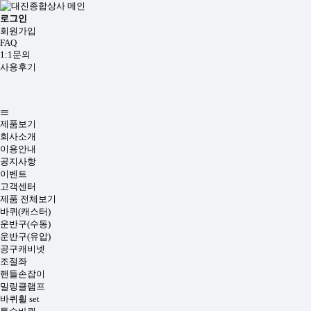
로그인
회원가입
FAQ
1:1문의
사용후기
제품보기
회사소개
이용안내
공지사항
이벤트
고객센터
제품 전체보기
바퀴(캐스터)
운반구(수동)
운반구(유압)
공구캐비넷
조절좌
핸들손잡이
밀링클램프
바퀴휠 set