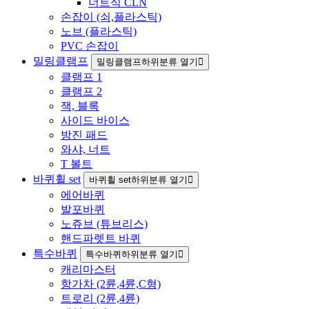
너트식 CLN
손잡이 (쇠,플라스틱)
노브 (플라스틱)
PVC 손잡이
밀링클램프
밀링클램프하위분류 열기
클램프 1
클램프 2
잭, 블록
사이드 바이스
방진 패드
와샤, 너트
T 볼트
바퀴휠 set
바퀴휠 set하위분류 열기
에어바퀴
발포바퀴
노쥬브 (튜브리스)
핸드파렛트 바퀴
특수바퀴
특수바퀴하위분류 열기
캐리마스터
항가차 (2륜,4륜,C형)
트로리 (2륜,4륜)