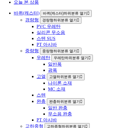
오늘 본 상품
바퀴(캐스터)
바퀴(캐스터)하위분류 열기
경량형
경량형하위분류 열기
PVC 우레탄
실리콘 무소음
스텐 SUS
PT 아시바
중량형
중량형하위분류 열기
우레탄
우레탄하위분류 열기
일반폭
광폭
고열
고열하위분류 열기
나이론 소재
MC 소재
스텐
완충
완충하위분류 열기
일반 완충
무소음 완충
PT 아시바
고하중형
고하중형하위분류 열기