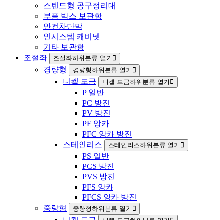
스텐드형 공구정리대
부품 박스 보관함
안전차단막
인시스템 캐비넷
기타 보관함
조절좌
조절좌하위분류 열기
경량형
경량형하위분류 열기
니켈 도금
니켈 도금하위분류 열기
P 일반
PC 방진
PV 방진
PF 앙카
PFC 앙카 방진
스테인리스
스테인리스하위분류 열기
PS 일반
PCS 방진
PVS 방진
PFS 앙카
PFCS 앙카 방진
중량형
중량형하위분류 열기
니켈 도금