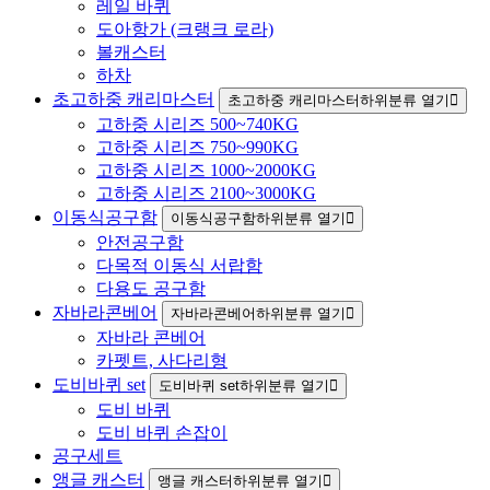
레일 바퀴
도아항가 (크랭크 로라)
볼캐스터
하차
초고하중 캐리마스터
초고하중 캐리마스터하위분류 열기
고하중 시리즈 500~740KG
고하중 시리즈 750~990KG
고하중 시리즈 1000~2000KG
고하중 시리즈 2100~3000KG
이동식공구함
이동식공구함하위분류 열기
안전공구함
다목적 이동식 서랍함
다용도 공구함
자바라콘베어
자바라콘베어하위분류 열기
자바라 콘베어
카펫트, 사다리형
도비바퀴 set
도비바퀴 set하위분류 열기
도비 바퀴
도비 바퀴 손잡이
공구세트
앵글 캐스터
앵글 캐스터하위분류 열기