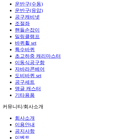
운반구(수동)
운반구(유압)
공구캐비넷
조절좌
핸들손잡이
밀링클램프
바퀴휠 set
특수바퀴
초고하중 캐리마스터
이동식공구함
자바라콘베어
도비바퀴 set
공구세트
앵글 캐스터
기타용품
커뮤니티/회사소개
회사소개
이용안내
공지사항
이벤트