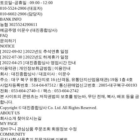
토요일~공휴일 : 09:00 - 12:00
010-5524-2906 (대표자)
010-6602-2906 (담당자)
BANK INFO
농협 3025524290611
예금주명 이문수 (대진종합상사)
FAQ
문의하기
NOTICE
[ 2022-09-02 ] 2022년도 추석연휴 일정
[ 2022-07-30 ] 2022년도 하계휴가 일정
[ 2022-04-25 ] 대진종합상사 영업시간 안내
이용약관
|
개인정보취급방침
|
이용안내
회사 : 대진종합상사
/
대표이사 : 이문수
주소 : 대구 북구 유통단지로 16 (산격동, 유통단지산업용재관) 19동 1층 4호
사업자등록번호 : 514-04-97512
/
통신판매업신고번호 : 2005-대구북구-00193
전화 : 053-604-2740~1 /
팩스 : 053-604-2742
본 사이트의 콘텐츠는 저작권법의 보호를 받는바, 무단 전재, 복사, 배포 등을 금
합니다.
Copyright © 대진종합상사 Co. Ltd. All Rights Reserved.
ABOUT US
회사소개
찾아오시는길
MY PAGE
장바구니
관심상품
주문조회
회원정보 수정
COMMUNITY
공지사항
상품후기
질문과답변
이벤트