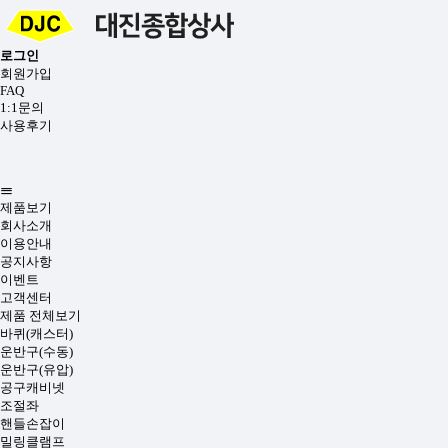
로그인
회원가입
FAQ
1:1문의
사용후기
제품보기
회사소개
이용안내
공지사항
이벤트
고객센터
제품 전체보기
바퀴(캐스터)
운반구(수동)
운반구(유압)
공구캐비넷
조절좌
핸들손잡이
밀링클램프