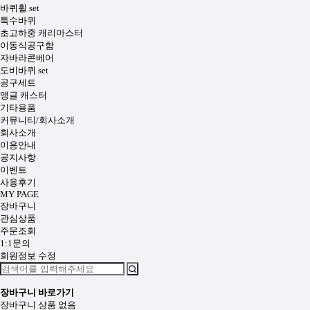
바퀴휠 set
특수바퀴
초고하중 캐리마스터
이동식공구함
자바라콘베어
도비바퀴 set
공구세트
앵글 캐스터
기타용품
커뮤니티/회사소개
회사소개
이용안내
공지사항
이벤트
사용후기
MY PAGE
장바구니
관심상품
주문조회
1:1문의
회원정보 수정
장바구니
바로가기
장바구니 상품 없음