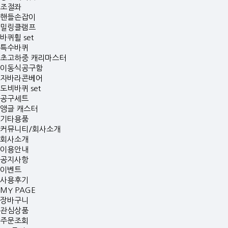
조절좌
핸들손잡이
밀링클램프
바퀴휠 set
특수바퀴
초고하중 캐리마스터
이동식공구함
자바라콘베어
도비바퀴 set
공구세트
앵글 캐스터
기타용품
커뮤니티/회사소개
회사소개
이용안내
공지사항
이벤트
사용후기
MY PAGE
장바구니
관심상품
주문조회