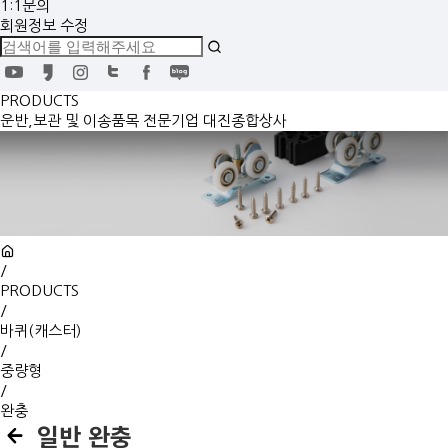
1:1문의
회원정보 수정
PRODUCTS
운반,보관 및 이송품목 전문기업 대진종합상사
/
PRODUCTS
/
바퀴(캐스터)
/
중량형
/
완충
일반 완충