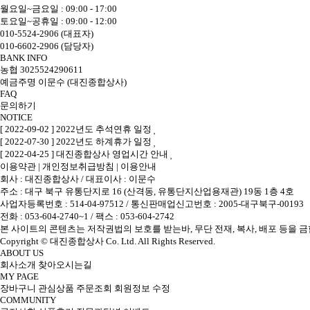
월요일~금요일 : 09:00 - 17:00
토요일~공휴일 : 09:00 - 12:00
010-5524-2906 (대표자)
010-6602-2906 (담당자)
BANK INFO
농협 3025524290611
예금주명 이문수 (대진종합상사)
FAQ
문의하기
NOTICE
[ 2022-09-02 ] 2022년도 추석연휴 일정
[ 2022-07-30 ] 2022년도 하계휴가 일정
[ 2022-04-25 ] 대진종합상사 영업시간 안내
이용약관
|
개인정보취급방침
|
이용안내
회사 : 대진종합상사
/
대표이사 : 이문수
주소 : 대구 북구 유통단지로 16 (산격동, 유통단지산업용재관) 19동 1층 4호
사업자등록번호 : 514-04-97512
/
통신판매업신고번호 : 2005-대구북구-00193
전화 : 053-604-2740~1 /
팩스 : 053-604-2742
본 사이트의 콘텐츠는 저작권법의 보호를 받는바, 무단 전재, 복사, 배포 등을 금
Copyright © 대진종합상사 Co. Ltd. All Rights Reserved.
ABOUT US
회사소개
찾아오시는길
MY PAGE
장바구니
관심상품
주문조회
회원정보 수정
COMMUNITY