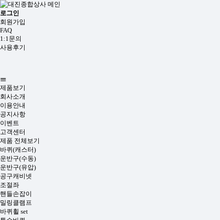
로그인
회원가입
FAQ
1:1문의
사용후기
제품보기
회사소개
이용안내
공지사항
이벤트
고객센터
제품 전체보기
바퀴(캐스터)
운반구(수동)
운반구(유압)
공구캐비넷
조절좌
핸들손잡이
밀링클램프
바퀴휠 set