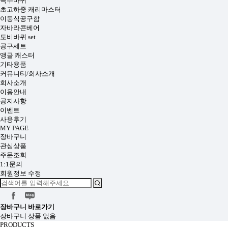
특수바퀴
초고하중 캐리마스터
이동식공구함
자바라콘베어
도비바퀴 set
공구세트
앵글 캐스터
기타용품
커뮤니티/회사소개
회사소개
이용안내
공지사항
이벤트
사용후기
MY PAGE
장바구니
관심상품
주문조회
1:1문의
회원정보 수정
장바구니
바로가기
장바구니 상품 없음
PRODUCTS