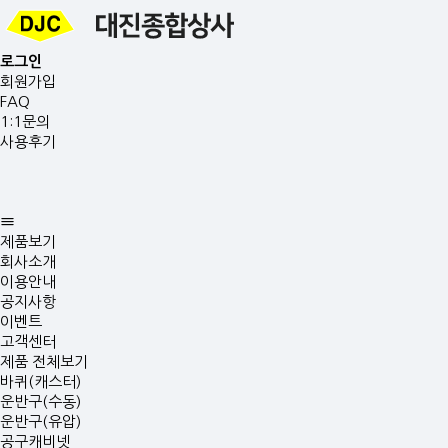
로그인
회원가입
FAQ
1:1문의
사용후기
제품보기
회사소개
이용안내
공지사항
이벤트
고객센터
제품 전체보기
바퀴(캐스터)
운반구(수동)
운반구(유압)
공구캐비넷