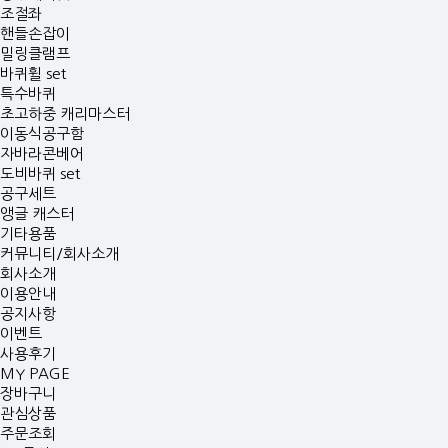
조절좌
핸들손잡이
밀링클램프
바퀴휠 set
특수바퀴
초고하중 캐리마스터
이동식공구함
자바라콘베어
도비바퀴 set
공구세트
앵글 캐스터
기타용품
커뮤니티/회사소개
회사소개
이용안내
공지사항
이벤트
사용후기
MY PAGE
장바구니
관심상품
주문조회